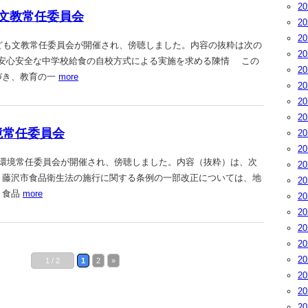
2
ども文教常任委員会
2
2
、こども文教常任委員会が開催され、傍聴しました。内容の抜粋は次の
2
号 安心安全な中学校給食の自校方式による実施を求める陳情 この
2
づき、教育の一
more
2
2
2
環境常任委員会
2
2
厚生環境常任委員会が開催され、傍聴しました。内容（抜粋）は、次
2
 藤沢市食品衛生法の施行に関する条例の一部改正については、地
2
、食品
more
2
2
2
2
2
1 / 2
1
2
»
2
2
2