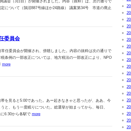
り、定例議会（3日目）が開催されました。内容（抜粋）は、次の通りで
2
定について（鵠沼887号線ほか24路線） 議案第34号 市道の廃止
2
2
2
2
務常任委員会
2
2
、総務常任委員会が開催され、傍聴しました。内容の抜粋は次の通りで
2
市税条例の一部改正については、地方税法の一部改正により、NPO
2
市
more
2
2
2
2
2
2
を見ると5:00であった。あー起きなきゃと思ったが、ああ、今
2
ようと、もう一度眠りについた。総選挙が始まってから、毎日、
2
に6:30から各駅で
more
2
2