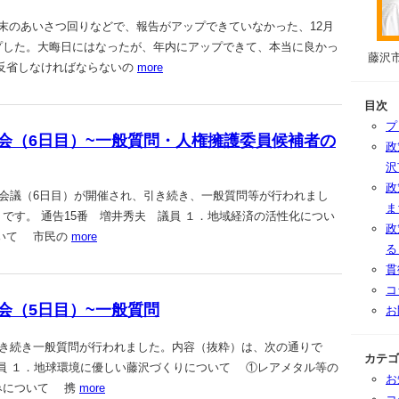
末のあいさつ回りなどで、報告がアップできていなかった、12月
プした。大晦日にはなったが、年内にアップできて、本当に良かっ
藤沢
反省しなければならないの
more
目次
プ
定例議会（6日目）~一般質問・人権擁護委員候補者の
政
沢
政
り、本会議（6日目）が開催され、引き続き、一般質問等が行われまし
ま
です。 通告15番 増井秀夫 議員 １．地域経済の活性化につい
政
いて 市民の
more
る
貫
コ
例議会（5日目）~一般質問
お
り、引き続き一般質問が行われました。内容（抜粋）は、次の通りで
カテゴ
議員 １．地球環境に優しい藤沢づくりについて ①レアメタル等の
お
みについて 携
more