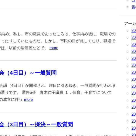
コ
貫
アーカ
2
事納め。私も、市の職員であったころは、仕事納め後に、職場での
2
くったりしていたものだ。しかし、市民の目が厳しくなり、職場で
2
では、駅前の居酒屋などで、
more
2
2
2
定例議会（4日目）～一般質問
2
2
り、本会議（4日目）が開催され、昨日に引き続き、一般質問が行われま
2
通りです。 通告5番 青木仁子議員 １．保育、子育てについて
2
の成立に伴う
more
2
2
2
2
定例議会（3日目）～採決～一般質問
2
2