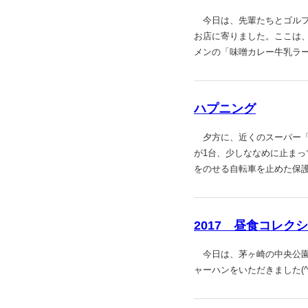
今日は、先輩たちとゴルフ
お店に寄りました。ここは
メンの「味噌カレー牛乳ラ
ハプニング
夕方に、近くのスーパー「
が1台、少しななめに止ま
をのせる自転車を止めた保
2017 昼食コレク
今日は、茅ヶ崎の中央公園
ャーハンをいただきました(^.