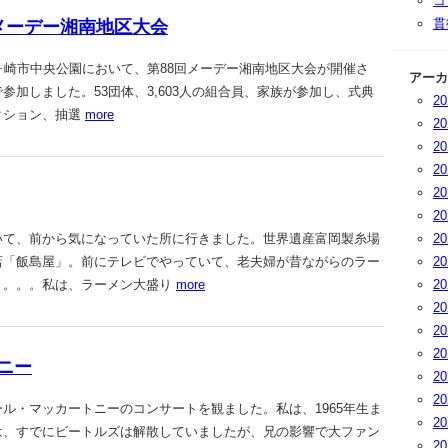
コ
貫
88回メーデー湘南地区大会
、茅ヶ崎市中央公園において、第88回メーデー湘南地区大会が開催さ
アーカ
参加しました。53団体、3,603人の組合員、家族が参加し、式典
2
クション、抽選
more
2
2
2
2
2
て、前から気になっていた所に行きました。世界遺産富岡製糸場
2
店「飯島屋」。前にテレビでやっていて、老夫婦が昔ながらのラー
2
と。。。私は、ラーメン大盛り
more
2
2
2
2
ニー
2
2
・マッカートニーのコンサートを観ました。私は、1965年生ま
2
は、すでにビートルズは解散していましたが、兄の影響で大ファン
2