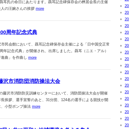
は聶耳氏の命日にあたります。聶耳記念碑保存会の桝居会長の主催
2
夫人の汪婉さんの挨拶
more
2
2
2
生誕100周年記念式典
2
2
、藤沢市民会館において、聶耳記念碑保存会主催による「日中国交正常
2
00周年記念式典」が開催され、出席しました。聶耳（ニエ・アル）
2
行進曲」を作曲し
more
2
2
2
2
62回 藤沢市消防団消防操法大会
2
2
石川の藤沢市消防防災訓練センターにおいて、消防団操法大会が開催
2
長挨拶、選手宣誓のあと、31分団、124名の選手による競技が開
2
は、小型ポンプ操法
more
2
2
2