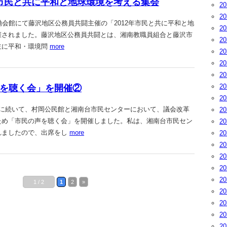
012年市民と共に平和と地球環境を考える集会
2
2
労働会館にて藤沢地区公務員共闘主催の「2012年市民と共に平和と地
2
催されました。藤沢地区公務員共闘とは、湘南教職員組合と藤沢市
2
主に平和・環境問
more
2
2
2
2
民の声を聴く会」を開催②
2
昨日に続いて、村岡公民館と湘南台市民センターにおいて、議会改革
2
ため「市民の声を聴く会」を開催しました。私は、湘南台市民セン
2
れましたので、出席をし
more
2
2
2
2
2
1 / 2
1
2
»
2
2
2
2