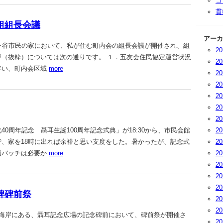
コ
貫
会隣組組長会議
アーカ
、藤ヶ谷市民の家において、私が住む町内会の組長会議が開催され、組
2
容（抜粋）については次の通りです。 １．五友会住民協定運営状況
2
伴い、町内会区域
more
2
2
2
2
2
0周年記念 聶耳生誕100周年記念式典」が18:30から、市民会館
2
、家を18時に出れば余裕と思い支度をした。暑かったが、記念式
2
員バッチは必要か
more
2
2
2
2
念碑碑前祭
2
2
鵠沼海岸にある、聶耳記念広場の記念碑前において、碑前祭が開催さ
2