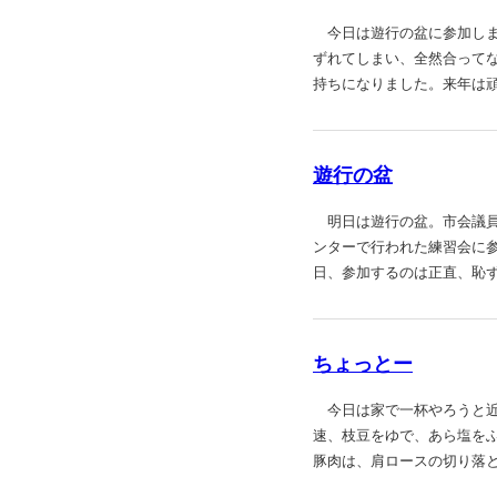
今日は遊行の盆に参加しま
ずれてしまい、全然合って
持ちになりました。来年は
遊行の盆
明日は遊行の盆。市会議員
ンターで行われた練習会に
日、参加するのは正直、恥
ちょっとー
今日は家で一杯やろうと近
速、枝豆をゆで、あら塩を
豚肉は、肩ロースの切り落