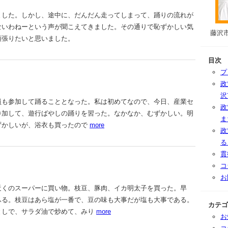
した。しかし、途中に、だんだん走ってしまって、踊りの流れが
ないわねーという声が聞こえてきました。その通りで恥ずかしい気
藤沢
頑張りたいと思いました。
目次
プ
政
沢
も参加して踊ることとなった。私は初めてなので、今日、産業セ
政
参加して、遊行ばやしの踊りを習った。なかなか、むずかしい。明
ま
ずかしいが、浴衣も買ったので
more
政
る
貫
コ
お
くのスーパーに買い物。枝豆、豚肉、イカ明太子を買った。早
ふる。枝豆はあら塩が一番で、豆の味も大事だが塩も大事である。
カテゴ
としで、サラダ油で炒めて、みり
more
お